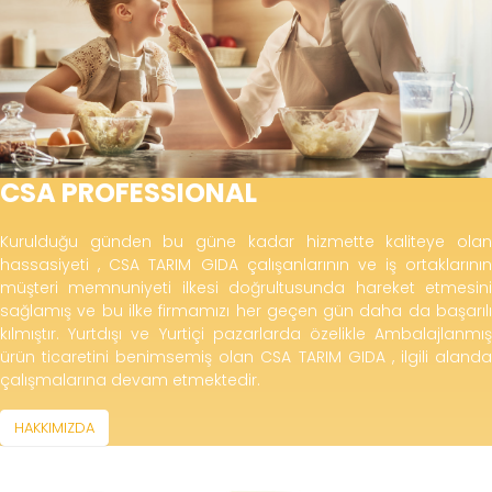
CSA PROFESSIONAL
Kurulduğu günden bu güne kadar hizmette kaliteye olan
hassasiyeti , CSA TARIM GIDA çalışanlarının ve iş ortaklarının
müşteri memnuniyeti ilkesi doğrultusunda hareket etmesini
sağlamış ve bu ilke firmamızı her geçen gün daha da başarılı
kılmıştır. Yurtdışı ve Yurtiçi pazarlarda özelikle Ambalajlanmış
ürün ticaretini benimsemiş olan CSA TARIM GIDA , ilgili alanda
çalışmalarına devam etmektedir.
HAKKIMIZDA