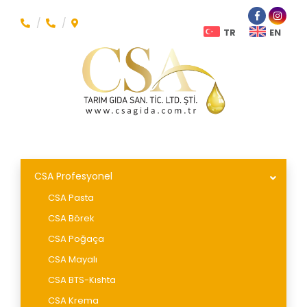
TR
EN
CSA Profesyonel
CSA Pasta
CSA Börek
CSA Poğaça
CSA Mayalı
CSA BTS-Kıshta
CSA Krema